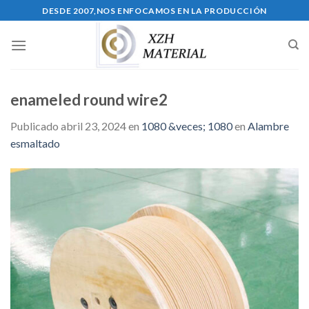
Skip
DESDE 2007,NOS ENFOCAMOS EN LA PRODUCCIÓN
to
content
enameled round wire2
Publicado
abril 23, 2024
en
1080 &veces; 1080
en
Alambre
esmaltado