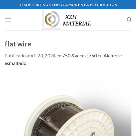
Skip
DESDE 2007,NOS ENFOCAMOS EN LA PRODUCCIÓN
to
content
flat wire
Publicado
abril 23, 2024
en
750 &veces; 750
en
Alambre
esmaltado