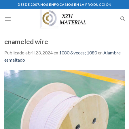
Skip
DESDE 2007,NOS ENFOCAMOS EN LA PRODUCCIÓN
to
content
enameled wire
Publicado
abril 23, 2024
en
1080 &veces; 1080
en
Alambre
esmaltado