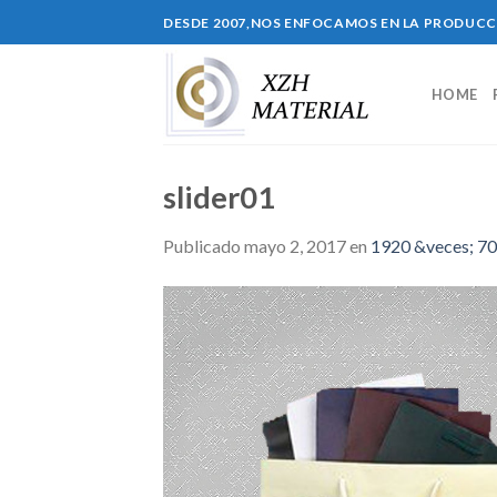
Skip
DESDE 2007,NOS ENFOCAMOS EN LA PRODUC
to
content
HOME
slider01
Publicado
mayo 2, 2017
en
1920 &veces; 7