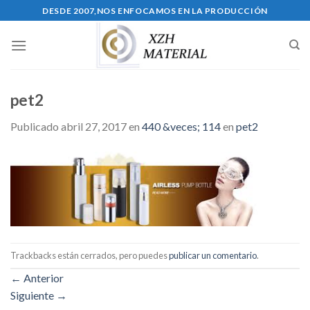
Skip
DESDE 2007,NOS ENFOCAMOS EN LA PRODUCCIÓN
to
content
pet2
Publicado
abril 27, 2017
en
440 &veces; 114
en
pet2
Trackbacks están cerrados, pero puedes
publicar un comentario
.
←
Anterior
Siguiente
→