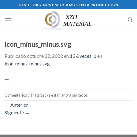
Skip
DESDE 2007,NOS ENFOCAMOS EN LA PRODUCCIÓN
to
content
icon_minus_minus.svg
Publicado
octubre 22, 2022
en
13 &veces; 1
en
icon_minus_minus.svg
Comentarios y Trackbacks están ahora cerrados.
←
Anterior
Siguiente
→