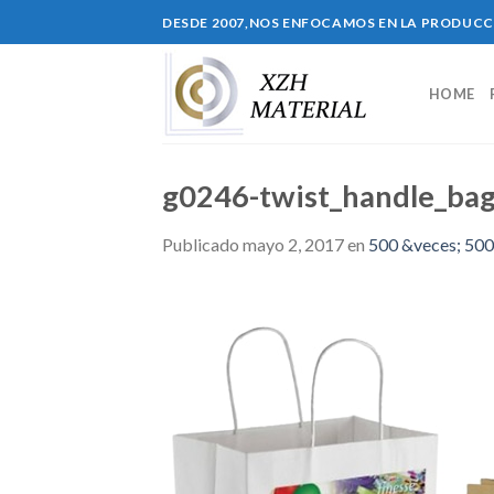
Skip
DESDE 2007,NOS ENFOCAMOS EN LA PRODUC
to
content
HOME
g0246-twist_handle_ba
Publicado
mayo 2, 2017
en
500 &veces; 500