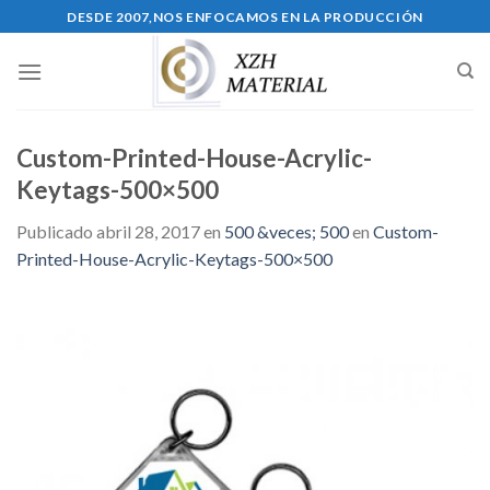
Skip
DESDE 2007,NOS ENFOCAMOS EN LA PRODUCCIÓN
to
content
Custom-Printed-House-Acrylic-
Keytags-500×500
Publicado
abril 28, 2017
en
500 &veces; 500
en
Custom-
Printed-House-Acrylic-Keytags-500×500