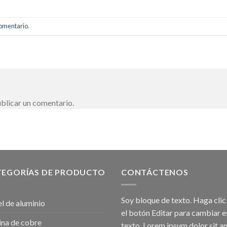
comentario
.
blicar un comentario.
TEGORÍAS DE PRODUCTO
CONTÁCTENOS
Soy bloque de texto. Haga clic
l de aluminio
el botón Editar para cambiar e
na de cobre
texto. Lorem ipsum dolor sit a