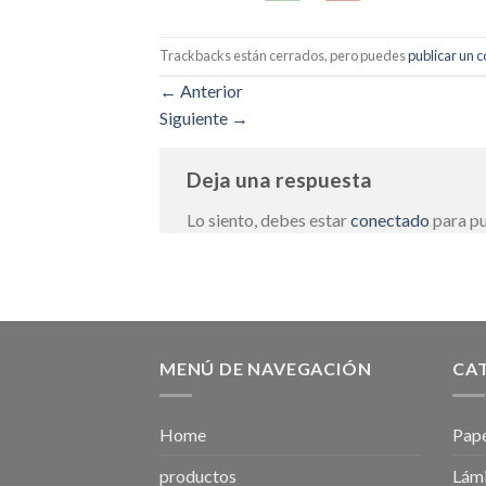
Trackbacks están cerrados, pero puedes
publicar un 
←
Anterior
Siguiente
→
Deja una respuesta
Lo siento, debes estar
conectado
para pu
MENÚ DE NAVEGACIÓN
CA
Home
Pape
productos
Lámi