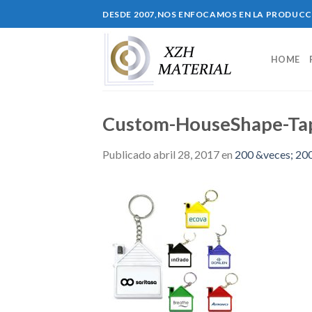
Skip
DESDE 2007,NOS ENFOCAMOS EN LA PRODUC
to
content
HOME
Custom-HouseShape-Ta
Publicado
abril 28, 2017
en
200 &veces; 20