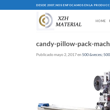
Skip
DESDE 2007,NOS ENFOCAMOS EN LA PRODUC
to
content
HOME
candy-pillow-pack-mac
Publicado
mayo 2, 2017
en
500 &veces; 500