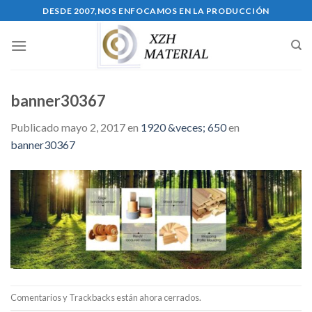
Skip
DESDE 2007,NOS ENFOCAMOS EN LA PRODUCCIÓN
to
content
banner30367
Publicado
mayo 2, 2017
en
1920 &veces; 650
en
banner30367
Comentarios y Trackbacks están ahora cerrados.