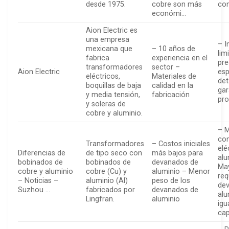
desde 1975.
cobre son más
con
económi…
Aion Electric es
una empresa
– I
mexicana que
– 10 años de
lim
fabrica
experiencia en el
pre
transformadores
sector –
Aion Electric
esp
eléctricos,
Materiales de
det
boquillas de baja
calidad en la
gar
y media tensión,
fabricación
pr
y soleras de
cobre y aluminio.
– 
con
Transformadores
– Costos iniciales
elé
Diferencias de
de tipo seco con
más bajos para
alu
bobinados de
bobinados de
devanados de
Ma
cobre y aluminio
cobre (Cu) y
aluminio – Menor
req
– Noticias –
aluminio (Al)
peso de los
de
Suzhou …
fabricados por
devanados de
alu
Lingfran.
aluminio
igu
cap