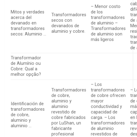
ca
– Menor costo
dif
Mitos y verdades
de los
Transformadores
tr
acerca del
transformadores
secos con
de 
devanado en
de aluminio –
devanados de
Me
transformadores
Transformadores
aluminio y cobre.
res
secos: Aluminio …
de aluminio son
tra
más ligeros
tr
de 
Transformador
de Alumínio ou
Cobre: Qual a
melhor opção?
– Los
Transformadores
transformadores
– L
de cobre,
de cobre ofrecen
tr
aluminio y
mayor
de 
Identificación de
aluminio
conductividad y
más
transformadores
revestido de
capacidad de
cap
de cobre,
cobre fabricados
carga. – Los
en 
aluminio y
por LuShan, un
transformadores
tr
aluminio …
fabricante
de aluminio
rev
profesional
revestidos de
de