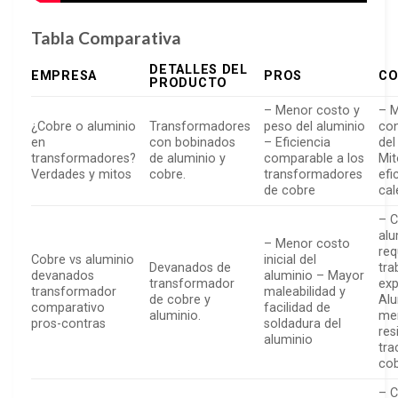
Tabla Comparativa
DETALLES DEL
EMPRESA
PROS
CO
PRODUCTO
– Menor costo y
– 
¿Cobre o aluminio
Transformadores
peso del aluminio
con
en
con bobinados
– Eficiencia
del
transformadores?
de aluminio y
comparable a los
Mit
Verdades y mitos
cobre.
transformadores
efi
de cobre
cal
– C
alu
– Menor costo
req
Cobre vs aluminio
inicial del
Devanados de
tra
devanados
aluminio – Mayor
transformador
exp
transformador
maleabilidad y
de cobre y
Alu
comparativo
facilidad de
aluminio.
me
pros-contras
soldadura del
res
aluminio
tra
co
– C