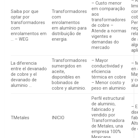
– R
– Custo menor
lim
em comparação
Saiba por que
Transformadores
co
aos
optar por
com
co
transformadores
transformadores
enrolamentos
Pe
de cobre –
com
em alumínio para
ne
Atende a normas
enrolamentos em
distribuição de
rel
vigentes e
… – WEG
energia.
de 
demandas do
al
mercado
apl
Transformadores
– Mayor
La diferencia
– M
sumergidos en
conductividad y
entre el devanado
en 
aceite,
eficiencia
de cobre y el
Ma
disponibles en
térmica en cobre
devanado de
y c
bobinados de
– Menor costo y
aluminio …
alu
cobre y aluminio.
peso en aluminio
Perfil estructural
de aluminio,
– E
fabricado y
dis
vendido por
TMetales
INICIO
fab
Transformadora
Alt
de Metales, una
de 
empresa 100%
Mexicana.