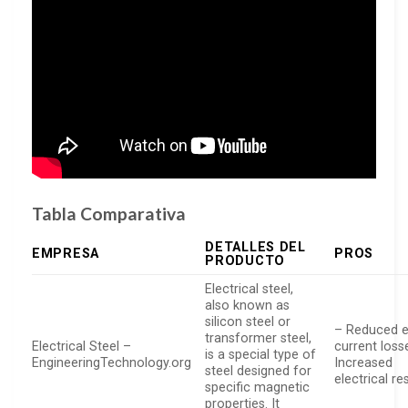
Tabla Comparativa
DETALLES DEL
EMPRESA
PROS
PRODUCTO
Electrical steel,
also known as
silicon steel or
– Reduced 
transformer steel,
Electrical Steel –
current loss
is a special type of
EngineeringTechnology.org
Increased
steel designed for
electrical res
specific magnetic
properties. It