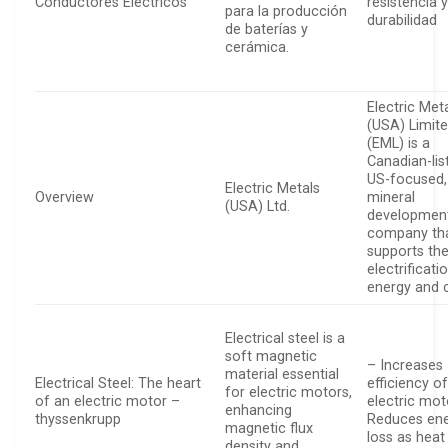
Conductores Eléctricos
resistencia 
para la producción
durabilidad
de baterías y
cerámica.
Electric Met
(USA) Limit
(EML) is a
Canadian-lis
US-focused,
Electric Metals
Overview
mineral
(USA) Ltd.
developmen
company th
supports th
electrificati
energy and 
Electrical steel is a
soft magnetic
– Increases
material essential
Electrical Steel: The heart
efficiency o
for electric motors,
of an electric motor –
electric mot
enhancing
thyssenkrupp
Reduces en
magnetic flux
loss as heat
density and