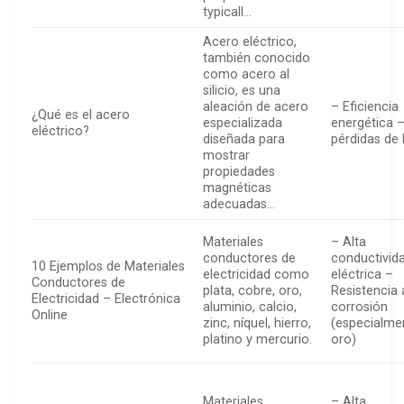
typicall…
Acero eléctrico,
también conocido
como acero al
silicio, es una
aleación de acero
– Eficiencia
¿Qué es el acero
especializada
energética –
eléctrico?
diseñada para
pérdidas de 
mostrar
propiedades
magnéticas
adecuadas…
Materiales
– Alta
conductores de
conductivid
10 Ejemplos de Materiales
electricidad como
eléctrica –
Conductores de
plata, cobre, oro,
Resistencia 
Electricidad – Electrónica
aluminio, calcio,
corrosión
Online
zinc, níquel, hierro,
(especialme
platino y mercurio.
oro)
Materiales
– Alta