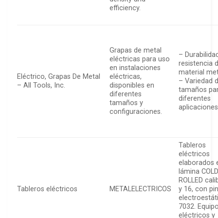
efficiency.
Grapas de metal
– Durabilida
eléctricas para uso
resistencia d
en instalaciones
material met
Eléctrico, Grapas De Metal
eléctricas,
– Variedad 
– All Tools, Inc.
disponibles en
tamaños pa
diferentes
diferentes
tamaños y
aplicaciones
configuraciones.
Tableros
eléctricos
elaborados 
lámina COL
ROLLED cali
Tableros eléctricos
METALELECTRICOS
y 16, con pi
electroestát
7032. Equip
eléctricos y