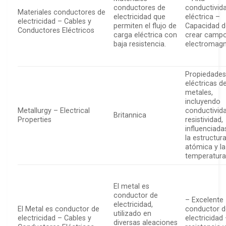
conductores de
conductivid
Materiales conductores de
electricidad que
eléctrica –
electricidad – Cables y
permiten el flujo de
Capacidad d
Conductores Eléctricos
carga eléctrica con
crear camp
baja resistencia.
electromagn
Propiedade
eléctricas d
metales,
incluyendo
Metallurgy – Electrical
conductivid
Britannica
Properties
resistividad,
influenciada
la estructur
atómica y la
temperatura
El metal es
conductor de
– Excelente
electricidad,
El Metal es conductor de
conductor d
utilizado en
electricidad – Cables y
electricidad 
diversas aleaciones