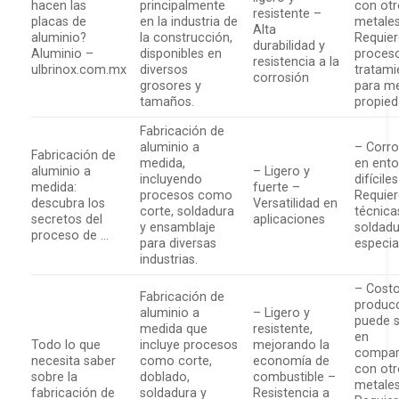
hacen las
principalmente
con otr
resistente –
placas de
en la industria de
metale
Alta
aluminio?
la construcción,
Requie
durabilidad y
Aluminio –
disponibles en
proces
resistencia a la
ulbrinox.com.mx
diversos
tratami
corrosión
grosores y
para me
tamaños.
propie
Fabricación de
aluminio a
– Corro
Fabricación de
medida,
en ent
aluminio a
– Ligero y
incluyendo
difícile
medida:
fuerte –
procesos como
Requie
descubra los
Versatilidad en
corte, soldadura
técnica
secretos del
aplicaciones
y ensamblaje
soldadu
proceso de …
para diversas
especia
industrias.
– Cost
Fabricación de
produc
aluminio a
– Ligero y
puede s
medida que
resistente,
en
Todo lo que
incluye procesos
mejorando la
compar
necesita saber
como corte,
economía de
con otr
sobre la
doblado,
combustible –
metale
fabricación de
soldadura y
Resistencia a