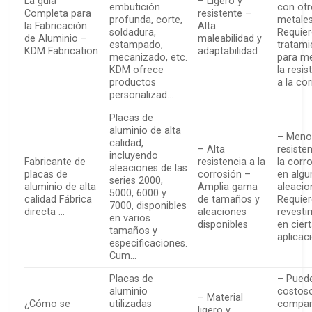
La guía
– Ligero y
embutición
con otr
Completa para
resistente –
profunda, corte,
metale
la Fabricación
Alta
soldadura,
Requie
de Aluminio –
maleabilidad y
estampado,
tratami
KDM Fabrication
adaptabilidad
mecanizado, etc.
para me
KDM ofrece
la resis
productos
a la co
personalizad…
Placas de
aluminio de alta
– Meno
calidad,
– Alta
resiste
incluyendo
Fabricante de
resistencia a la
la corr
aleaciones de las
placas de
corrosión –
en algu
series 2000,
aluminio de alta
Amplia gama
aleacio
5000, 6000 y
calidad Fábrica
de tamaños y
Requie
7000, disponibles
directa …
aleaciones
revesti
en varios
disponibles
en cier
tamaños y
aplicac
especificaciones.
Cum…
Placas de
– Puede
aluminio
costos
– Material
¿Cómo se
utilizadas
compar
ligero y