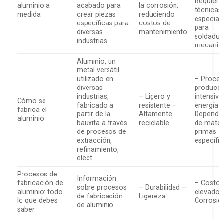
Requie
aluminio a
acabado para
la corrosión,
técnica
medida
crear piezas
reduciendo
especia
específicas para
costos de
para
diversas
mantenimiento
soldadu
industrias.
mecani
Aluminio, un
metal versátil
utilizado en
– Proc
diversas
produc
industrias,
– Ligero y
intensi
Cómo se
fabricado a
resistente –
energía
fabrica el
partir de la
Altamente
Depend
aluminio
bauxita a través
reciclable
de mate
de procesos de
primas
extracción,
específ
refinamiento,
elect…
Procesos de
Información
fabricación de
– Cost
sobre procesos
– Durabilidad –
aluminio: todo
elevado
de fabricación
Ligereza
lo que debes
Corrosi
de aluminio.
saber