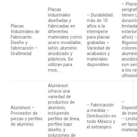
– Placa
Placas
serigra
industriales
– Durabilidad:
tienen 
diseñadas y
más de 10
duraci
Placas
fabricadas en
años a la
limitada
Industriales de
diferentes
intemperie
exterior
Fabricante.
materiales como
para placas
años) 
Diseño y
acero inoxidable,
grabadas –
Alguno
fabricación –
latón, aluminio
Variedad de
colores
Grafimetal
anodizado y
acabados y
alumini
plásticos. Se
materiales
anodiz
utilizan para
disponibles
son sen
mos…
a los r
ultravio
Aluminext
ofrece una
variedad de
productos de
–
– Fabricación
Aluminext –
aluminio,
Depend
a medida –
Proveedor de
incluyendo
de inve
Distribución en
piezas y perfiles
perfiles de línea,
– Limit
todo México y
de aluminio
perfiles bajo
en tipo
el extranjero
diseño, y
materia
soluciones de