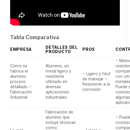
Tabla Comparativa
DETALLES DEL
EMPRESA
PROS
CONT
PRODUCTO
– Meno
Cómo se
Aluminio, un
resiste
fabrica el
metal ligero y
compar
– Ligero y fácil
aluminio:
resistente
con otr
de manejar –
proceso
utilizado en
metale
Resistente a la
detallado –
diversas
Puede 
corrosión
Fabricación
aplicaciones
costos
Industrial
industriales.
alguna
aplicac
Fabricación de
aluminio que
– Puede
incluye técnicas
costos
como
compar