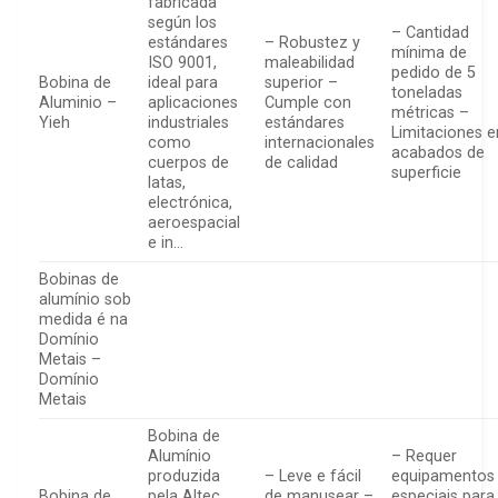
fabricada
según los
– Cantidad
estándares
– Robustez y
mínima de
ISO 9001,
maleabilidad
pedido de 5
Bobina de
ideal para
superior –
toneladas
Aluminio –
aplicaciones
Cumple con
métricas –
Yieh
industriales
estándares
Limitaciones e
como
internacionales
acabados de
cuerpos de
de calidad
superficie
latas,
electrónica,
aeroespacial
e in…
Bobinas de
alumínio sob
medida é na
Domínio
Metais –
Domínio
Metais
Bobina de
Alumínio
– Requer
produzida
– Leve e fácil
equipamentos
Bobina de
pela Altec,
de manusear –
especiais para