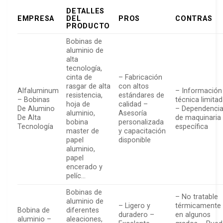
DETALLES
EMPRESA
DEL
PROS
CONTRAS
PRODUCTO
Bobinas de
aluminio de
alta
tecnología,
cinta de
– Fabricación
rasgar de alta
con altos
Alfaluminum
– Información
resistencia,
estándares de
– Bobinas
técnica limita
hoja de
calidad –
De Alumino
– Dependenci
aluminio,
Asesoría
De Alta
de maquinaria
bobina
personalizada
Tecnología
específica
master de
y capacitación
papel
disponible
aluminio,
papel
encerado y
pelíc…
Bobinas de
– No tratable
aluminio de
– Ligero y
térmicamente
Bobina de
diferentes
duradero –
en algunos
aluminio –
aleaciones,