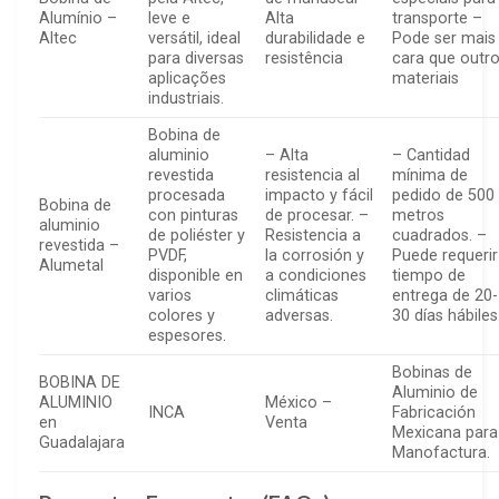
Alumínio –
leve e
Alta
transporte –
Altec
versátil, ideal
durabilidade e
Pode ser mais
para diversas
resistência
cara que outr
aplicações
materiais
industriais.
Bobina de
aluminio
– Alta
– Cantidad
revestida
resistencia al
mínima de
procesada
impacto y fácil
pedido de 500
Bobina de
con pinturas
de procesar. –
metros
aluminio
de poliéster y
Resistencia a
cuadrados. –
revestida –
PVDF,
la corrosión y
Puede requerir
Alumetal
disponible en
a condiciones
tiempo de
varios
climáticas
entrega de 20-
colores y
adversas.
30 días hábiles
espesores.
Bobinas de
BOBINA DE
Aluminio de
ALUMINIO
México –
INCA
Fabricación
en
Venta
Mexicana para
Guadalajara
Manofactura.