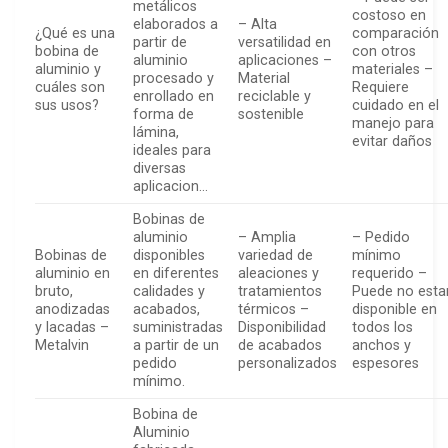
metálicos
costoso en
elaborados a
– Alta
¿Qué es una
comparación
partir de
versatilidad en
bobina de
con otros
aluminio
aplicaciones –
aluminio y
materiales –
procesado y
Material
cuáles son
Requiere
enrollado en
reciclable y
sus usos?
cuidado en el
forma de
sostenible
manejo para
lámina,
evitar daños
ideales para
diversas
aplicacion…
Bobinas de
aluminio
– Amplia
– Pedido
Bobinas de
disponibles
variedad de
mínimo
aluminio en
en diferentes
aleaciones y
requerido –
bruto,
calidades y
tratamientos
Puede no esta
anodizadas
acabados,
térmicos –
disponible en
y lacadas –
suministradas
Disponibilidad
todos los
Metalvin
a partir de un
de acabados
anchos y
pedido
personalizados
espesores
mínimo.
Bobina de
Aluminio