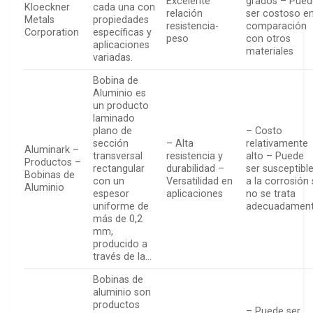
Excelente
grados – Pued
Kloeckner
cada una con
relación
ser costoso e
Metals
propiedades
resistencia-
comparación
Corporation
específicas y
peso
con otros
aplicaciones
materiales
variadas.
Bobina de
Aluminio es
un producto
laminado
plano de
– Costo
sección
– Alta
relativamente
Aluminark –
transversal
resistencia y
alto – Puede
Productos –
rectangular
durabilidad –
ser susceptibl
Bobinas de
con un
Versatilidad en
a la corrosión 
Aluminio
espesor
aplicaciones
no se trata
uniforme de
adecuadamen
más de 0,2
mm,
producido a
través de la…
Bobinas de
aluminio son
productos
– Puede ser