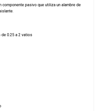
n componente pasivo que utiliza un alambre de
islante.
 de 0.25 a 2 vatios
o