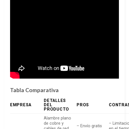
Tabla Comparativa
DETALLES
EMPRESA
DEL
PROS
CONTRA
PRODUCTO
Alambre plano
de cobre y
– Limitaci
– Envío gratis
cables de red
en el tiem