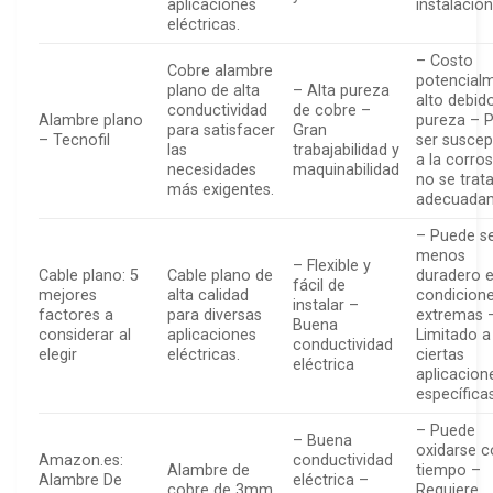
aplicaciones
instalació
eléctricas.
– Costo
Cobre alambre
potencial
plano de alta
– Alta pureza
alto debido
conductividad
de cobre –
Alambre plano
pureza – 
para satisfacer
Gran
– Tecnofil
ser suscep
las
trabajabilidad y
a la corros
necesidades
maquinabilidad
no se trat
más exigentes.
adecuada
– Puede s
menos
– Flexible y
Cable plano: 5
Cable plano de
duradero 
fácil de
mejores
alta calidad
condicion
instalar –
factores a
para diversas
extremas 
Buena
considerar al
aplicaciones
Limitado a
conductividad
elegir
eléctricas.
ciertas
eléctrica
aplicacion
específica
– Puede
– Buena
oxidarse c
Amazon.es:
conductividad
Alambre de
tiempo –
Alambre De
eléctrica –
cobre de 3mm
Requiere