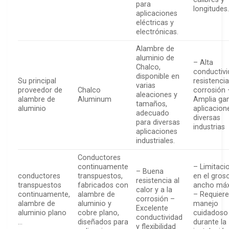
para
longitudes
aplicaciones
eléctricas y
electrónicas.
Alambre de
aluminio de
– Alta
Chalco,
conductivi
disponible en
Su principal
resistencia
varias
proveedor de
Chalco
corrosión 
aleaciones y
alambre de
Aluminum
Amplia ga
tamaños,
aluminio
aplicacion
adecuado
diversas
para diversas
industrias
aplicaciones
industriales.
Conductores
continuamente
– Limitaci
– Buena
conductores
transpuestos,
en el gros
resistencia al
transpuestos
fabricados con
ancho má
calor y a la
continuamente,
alambre de
– Requiere
corrosión –
alambre de
aluminio y
manejo
Excelente
aluminio plano
cobre plano,
cuidadoso
conductividad
…
diseñados para
durante la
y flexibilidad