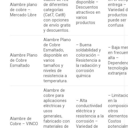
disponible –
Alambre plano
de diferentes
entrega –
Descuentos
de cobre –
categorías
Variedad 
atractivos en
Mercado Libre
(Cat7, Cat8)
productos
varios
con opciones
puede ser
productos
de envío gratis
confusa
y descuentos.
Alambre Plano
de Cobre
– Buena
– Baja me
Esmaltado,
soldabilidad y
en frecuen
Alambre Plano
disponible en
coloración –
alta –
de Cobre
varios
Resistencia a
Dependenc
Esmaltado
tamaños y
la radiación y
tecnología
niveles de
corrosión
extranjera
resistencia a
química
temperatura.
Alambre de
cobre para
– Limitaci
aplicaciones
– Alta
en la
eléctricas y
conductividad
composici
usos
eléctrica y
otros
generales,
resistencia a la
elementos
Alambre de
fabricado con
corrosión –
Costos
Cobre – VINCO
materiales de
Variedad de
potencial