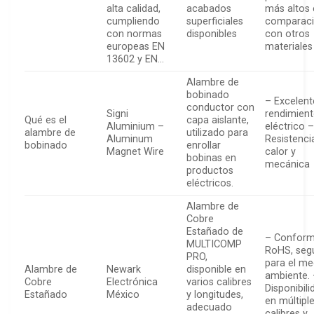
alta calidad,
acabados
más altos
cumpliendo
superficiales
comparac
con normas
disponibles
con otros
europeas EN
materiales
13602 y EN…
Alambre de
bobinado
– Excelent
conductor con
Signi
rendimien
Qué es el
capa aislante,
Aluminium –
eléctrico 
alambre de
utilizado para
Aluminum
Resistenci
bobinado
enrollar
Magnet Wire
calor y
bobinas en
mecánica
productos
eléctricos.
Alambre de
Cobre
Estañado de
– Conform
MULTICOMP
RoHS, seg
PRO,
para el me
Alambre de
Newark
disponible en
ambiente.
Cobre
Electrónica
varios calibres
Disponibili
Estañado
México
y longitudes,
en múltipl
adecuado
calibres y