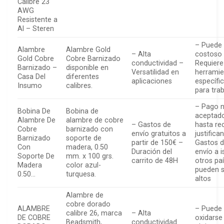
Calibre 23
AWG
Resistente a
Al – Steren
– Puede 
Alambre
Alambre Gold
– Alta
costoso
Gold Cobre
Cobre Barnizado
conductividad –
Requiere
Barnizado –
disponible en
Versatilidad en
herramie
Casa Del
diferentes
aplicaciones
específi
Insumo
calibres.
para trab
– Pago 
Bobina De
Bobina de
aceptad
Alambre De
alambre de cobre
– Gastos de
hasta rec
Cobre
barnizado con
envío gratuitos a
justifica
Barnizado
soporte de
partir de 150€ –
Gastos 
Con
madera, 0.50
Duración del
envío a i
Soporte De
mm. x 100 grs.
carrito de 48H
otros pa
Madera
color azul-
pueden s
0.50…
turquesa.
altos
Alambre de
cobre dorado
ALAMBRE
– Puede
calibre 26, marca
– Alta
DE COBRE
oxidarse
Beadsmith,
conductividad