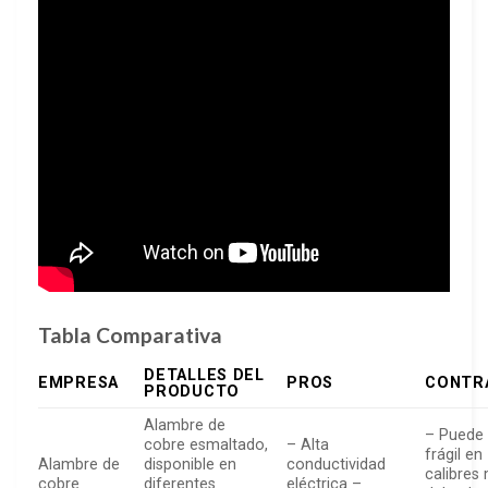
Tabla Comparativa
DETALLES DEL
EMPRESA
PROS
CONTR
PRODUCTO
Alambre de
– Puede 
cobre esmaltado,
– Alta
frágil en
Alambre de
disponible en
conductividad
calibres
cobre
diferentes
eléctrica –