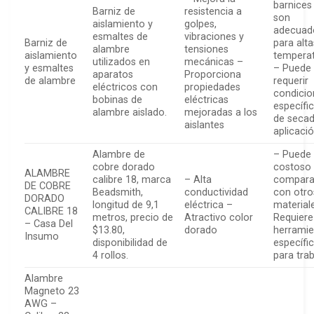
barnices
Barniz de
resistencia a
son
aislamiento y
golpes,
adecuad
esmaltes de
vibraciones y
Barniz de
para alta
alambre
tensiones
aislamiento
tempera
utilizados en
mecánicas –
y esmaltes
– Puede
aparatos
Proporciona
de alambre
requerir
eléctricos con
propiedades
condicio
bobinas de
eléctricas
específi
alambre aislado.
mejoradas a los
de secad
aislantes
aplicaci
Alambre de
– Puede 
cobre dorado
costoso
ALAMBRE
calibre 18, marca
– Alta
compara
DE COBRE
Beadsmith,
conductividad
con otro
DORADO
longitud de 9,1
eléctrica –
material
CALIBRE 18
metros, precio de
Atractivo color
Requiere
– Casa Del
$13.80,
dorado
herramie
Insumo
disponibilidad de
específi
4 rollos.
para trab
Alambre
Magneto 23
AWG –