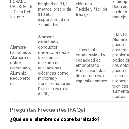
DORADO
el tiemp
longitud de 31,1
eléctrica –
CALIBRE 26
Requiere
metros, precio de
Flexible y fácil de
– Casa Del
cuidado 
$13.80,
trabajar
Insumo
manejo
disponibilidad de
7 unidades.
– El uso
Alambre
Aluminio
esmaltado,
puede
Alambre
conductor
– Excelente
presenta
Esmaltado,
metálico aislado
conductividad y
problem
Alambre de
con barniz,
capacidad de
oxidació
cobre
utilizado en
embobinado. –
Los colo
esmaltado,
aplicaciones
Amplia variedad
pueden
Aluminio
eléctricas como
de materiales y
disminui
Recubierto
motores y
especificaciones.
propied
de …
transformadores.
técnicas
Disponibles más
aumenta
de 30,0…
costos.
Preguntas Frecuentes (FAQs)
¿Qué es el alambre de cobre barnizado?