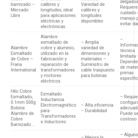
delgados
barnizado –
calibres y
Variedad de
Requiere
Mercado
longitudes, ideal
calibres y
cuidado 
Libre
para aplicaciones
longitudes
manejo 
eléctricas y
disponibles
evitar d
electrónicas.
Alambre
–
esmaltado de
– Amplia
Informa
Alambre
cobre y aluminio,
variedad de
técnica
Esmaltado
utilizado en la
dimensiones y
limitada 
de Cobre –
fabricación y
materiales –
Depende
Frana
reparación de
Suministro de
de mater
International
transformadores
cable traspuesto
primas
y motores
para bobinas
específi
eléctricos.
Hilo Cobre
Esmaltado
Esmaltado,
– Requie
Inductancia
0.1mm 500g
configur
Electromagnético
– Alta eficiencia
Bobina
adecuad
para
– Durabilidad
Alambre de
Puede se
Transformadores
Cobre
costoso
e Inductores.
Barnizado …
– Algun
– Mejora la