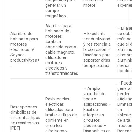
magnético para
diseño del
necesit
generar un
motor
experie
campo
magnético.
Alambre para
– El al
bobinado de
Alambre de
– Excelente
de cobr
motores,
bobinado para
conductividad
más co
también
motores
y resistencia a
que el 
conocido como
eléctricos IV
la corrosión –
alumini
cable magneto,
Soyaga
Diseñado para
alambr
utilizado en
productivitysa+
soportar altas
alumini
motores
…
temperaturas
menor
eléctricos y
conduct
transformadores.
– Pued
– Amplia
generar
variedad de
perder
Resistencias
tipos y
eficien
eléctricas
aplicaciones –
Limitac
Descripciones
utilizadas para
Fácil de
en
simbólicas de
limitar el flujo de
integrar en
aplicac
diferentes tipos
corriente en
circuitos
de alta
de resistencias
circuitos
eléctricos –
frecuen
[PDF]
eléctricos y
Disponibles en
Depend