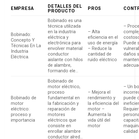
DETALLES DEL
EMPRESA
PROS
CONT
PRODUCTO
Bobinado es una
técnica utilizada
– Proc
en la industria
– Alta
comple
Bobinado:
eléctrica y
eficiencia en el
costos
Concepto Y
electrónica para
uso de energía
Puede 
Técnicas En La
envolver material
– Reduce la
vulnera
Industria
conductor
cantidad de
daños s
Eléctrica.
aislante con hilos
ruido eléctrico
manten
de alambre,
adecua
formando ele…
Bobinado de
motor eléctrico,
– Un b
proceso
– Mejora el
incorre
Bobinado de
fundamental en
rendimiento y
puede 
motor
la fabricación y
la eficiencia del
ineficie
eléctrico:
reparación de
motor –
Requie
proceso y
motores
Aumenta la
persona
importancia
eléctricos que
vida útil del
capacit
consiste en
motor
maquina
enrollar alambre
calidad
conductor alred…