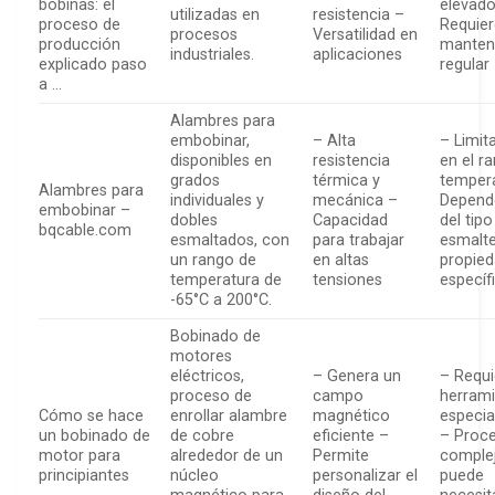
bobinas: el
elevado
utilizadas en
resistencia –
proceso de
Requie
procesos
Versatilidad en
producción
manten
industriales.
aplicaciones
explicado paso
regular
a …
Alambres para
embobinar,
– Alta
– Limit
disponibles en
resistencia
en el r
grados
térmica y
temper
Alambres para
individuales y
mecánica –
Depend
embobinar –
dobles
Capacidad
del tipo
bqcable.com
esmaltados, con
para trabajar
esmalte
un rango de
en altas
propie
temperatura de
tensiones
específ
-65°C a 200°C.
Bobinado de
motores
eléctricos,
– Genera un
– Requi
proceso de
campo
herram
Cómo se hace
enrollar alambre
magnético
especia
un bobinado de
de cobre
eficiente –
– Proc
motor para
alrededor de un
Permite
comple
principiantes
núcleo
personalizar el
puede