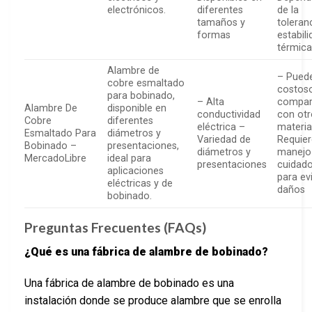
electrónicos.
diferentes
de la
tamaños y
toleran
formas
estabil
térmic
Alambre de
– Puede
cobre esmaltado
costos
para bobinado,
– Alta
compar
Alambre De
disponible en
conductividad
con otr
Cobre
diferentes
eléctrica –
materia
Esmaltado Para
diámetros y
Variedad de
Requie
Bobinado –
presentaciones,
diámetros y
manejo
MercadoLibre
ideal para
presentaciones
cuidad
aplicaciones
para ev
eléctricas y de
daños
bobinado.
Preguntas Frecuentes (FAQs)
¿Qué es una fábrica de alambre de bobinado?
Una fábrica de alambre de bobinado es una
instalación donde se produce alambre que se enrolla