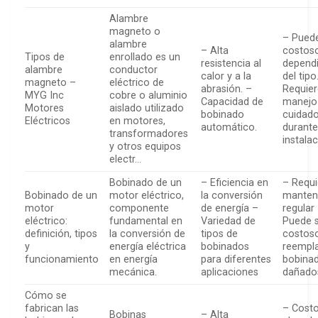
Alambre
magneto o
– Puede
alambre
– Alta
costos
Tipos de
enrollado es un
resistencia al
depend
alambre
conductor
calor y a la
del tipo
magneto –
eléctrico de
abrasión. –
Requier
MYG Inc
cobre o aluminio
Capacidad de
manejo
Motores
aislado utilizado
bobinado
cuidad
Eléctricos
en motores,
automático.
durante
transformadores
instalac
y otros equipos
electr…
Bobinado de un
– Eficiencia en
– Requi
Bobinado de un
motor eléctrico,
la conversión
manten
motor
componente
de energía –
regular
eléctrico:
fundamental en
Variedad de
Puede 
definición, tipos
la conversión de
tipos de
costos
y
energía eléctrica
bobinados
reempl
funcionamiento
en energía
para diferentes
bobina
mecánica.
aplicaciones
dañado
Cómo se
fabrican las
– Cost
Bobinas
– Alta