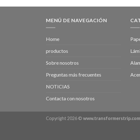
MENÚ DE NAVEGACIÓN
CA
Home
Pape
productos
Lámi
Sobre nosotros
Ala
Preguntas más frecuentes
Acer
NOTICIAS
Contacta con nosotros
Copyright 2026 ©
www.transformerstrip.co