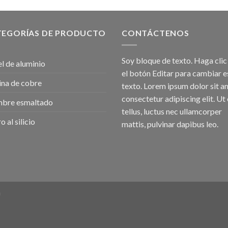
TEGORÍAS DE PRODUCTO
CONTÁCTENOS
Soy bloque de texto. Haga clic
l de aluminio
el botón Editar para cambiar e
na de cobre
texto. Lorem ipsum dolor sit a
consectetur adipiscing elit. Ut 
mbre esmaltado
tellus, luctus nec ullamcorper
o al silicio
mattis, pulvinar dapibus leo.
m