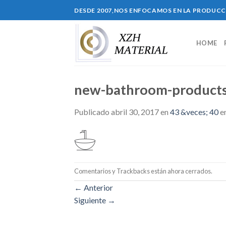
Skip
DESDE 2007,NOS ENFOCAMOS EN LA PRODUC
to
content
HOME
new-bathroom-products
Publicado
abril 30, 2017
en
43 &veces; 40
e
Comentarios y Trackbacks están ahora cerrados.
←
Anterior
Siguiente
→