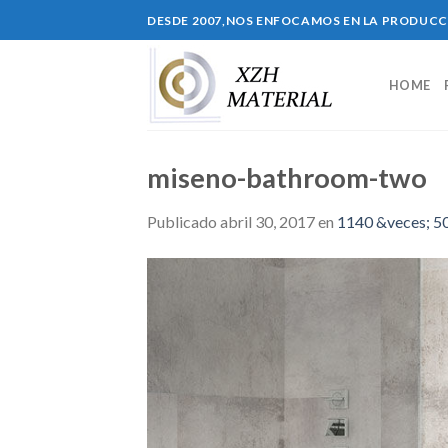
Skip
DESDE 2007,NOS ENFOCAMOS EN LA PRODUC
to
content
HOME
miseno-bathroom-two
Publicado
abril 30, 2017
en
1140 &veces; 5