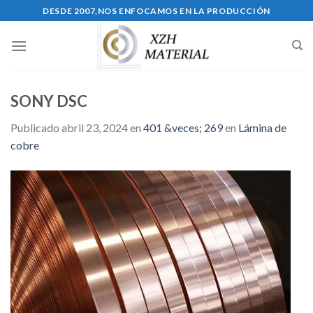
Skip
DESDE 2007,NOS ENFOCAMOS EN LA PRODUCCIÓN
to
content
SONY DSC
Publicado
abril 23, 2024
en
401 &veces; 269
en
Lámina de
cobre